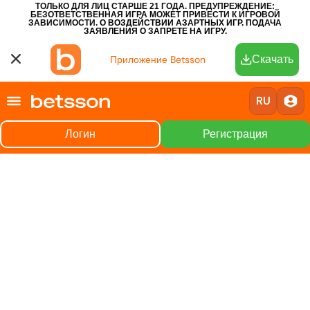
ТОЛЬКО ДЛЯ ЛИЦ СТАРШЕ 21 ГОДА. ПРЕДУПРЕЖДЕНИЕ:
БЕЗОТВЕТСТВЕННАЯ ИГРА МОЖЕТ ПРИВЕСТИ К ИГРОВОЙ
ЗАВИСИМОСТИ.
О ВОЗДЕЙСТВИИ АЗАРТНЫХ ИГР.
ПОДАЧА
ЗАЯВЛЕНИЯ О ЗАПРЕТЕ НА ИГРУ.
Скачать
Приложение Betsson
RU
Логин
Регистрация