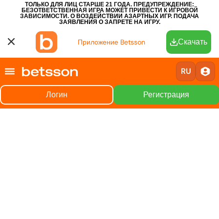
ТОЛЬКО ДЛЯ ЛИЦ СТАРШЕ 21 ГОДА. ПРЕДУПРЕЖДЕНИЕ:
БЕЗОТВЕТСТВЕННАЯ ИГРА МОЖЕТ ПРИВЕСТИ К ИГРОВОЙ
ЗАВИСИМОСТИ.
О ВОЗДЕЙСТВИИ АЗАРТНЫХ ИГР.
ПОДАЧА
ЗАЯВЛЕНИЯ О ЗАПРЕТЕ НА ИГРУ.
Скачать
Приложение Betsson
RU
Логин
Регистрация