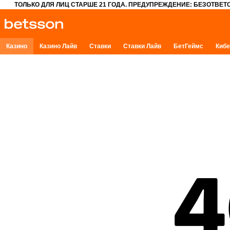
ТОЛЬКО ДЛЯ ЛИЦ СТАРШЕ 21 ГОДА. ПРЕДУПРЕЖДЕНИЕ: БЕЗОТВЕ
Казино
Казино Лайв
Ставки
Ставки Лайв
БетГеймс
Кибе
4