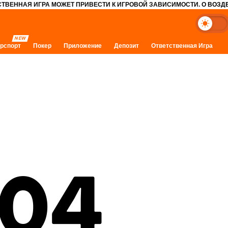
ТСТВЕННАЯ ИГРА МОЖЕТ ПРИВЕСТИ К ИГРОВОЙ ЗАВИСИМОСТИ.
О ВОЗД
NEW
рспорт
Покер
Приложение
Депозит
Ответственная Игра
04