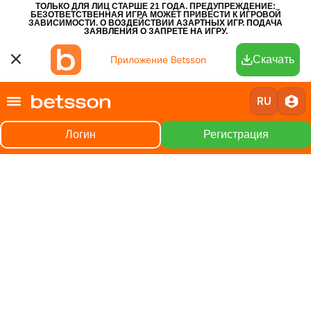
ТОЛЬКО ДЛЯ ЛИЦ СТАРШЕ 21 ГОДА. ПРЕДУПРЕЖДЕНИЕ:
БЕЗОТВЕТСТВЕННАЯ ИГРА МОЖЕТ ПРИВЕСТИ К ИГРОВОЙ
ЗАВИСИМОСТИ.
О ВОЗДЕЙСТВИИ АЗАРТНЫХ ИГР.
ПОДАЧА
ЗАЯВЛЕНИЯ О ЗАПРЕТЕ НА ИГРУ.
Скачать
Приложение Betsson
RU
Логин
Регистрация