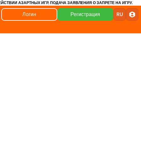
ЕЙСТВИИ АЗАРТНЫХ ИГР.
ПОДАЧА ЗАЯВЛЕНИЯ О ЗАПРЕТЕ НА ИГРУ.
Логин
Регистрация
RU