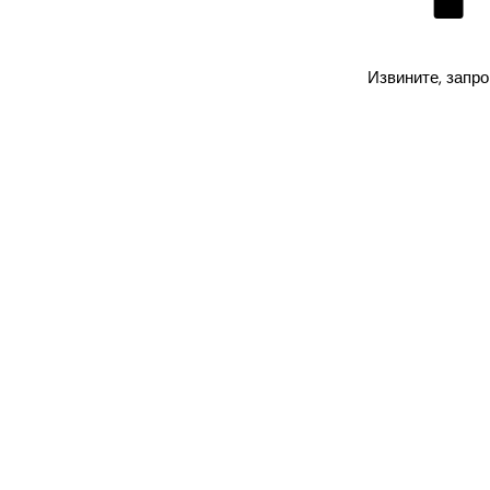
Извините, запр