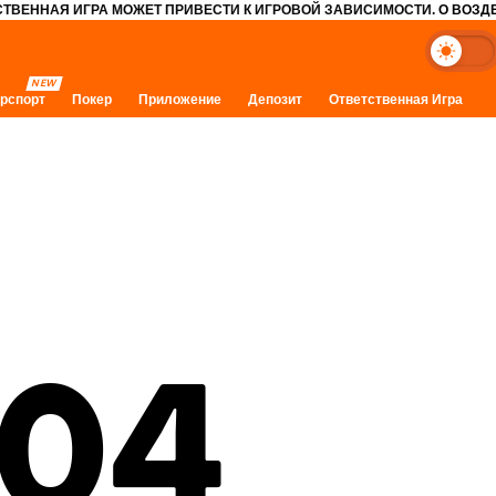
ТСТВЕННАЯ ИГРА МОЖЕТ ПРИВЕСТИ К ИГРОВОЙ ЗАВИСИМОСТИ.
О ВОЗД
NEW
рспорт
Покер
Приложение
Депозит
Ответственная Игра
04