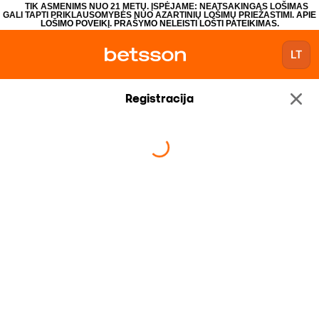
TIK ASMENIMS NUO 21 METŲ. ĮSPĖJAME: NEATSAKINGAS LOŠIMAS
GALI TAPTI PRIKLAUSOMYBĖS NUO AZARTINIŲ LOŠIMŲ PRIEŽASTIMI.
APIE
LOŠIMO POVEIKĮ.
PRAŠYMO NELEISTI LOŠTI PATEIKIMAS.
LT
Registracija