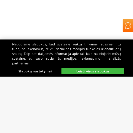
Naudojame slapukus, kad svetainė veiktų tinkamai, suasmenintų
turinį bei skelbimus, teiktų socialinės medijos funkcijas ir analizuotų
srautą. Taip pat dalijamės informacija apie tai, kaip naudojatės mūsų
svetaine, su savo socialinės medijos, reklamavimo ir analizės
partneriais.
Slapukų nustatymai
Leisti visus slapukus
MES REMIAME