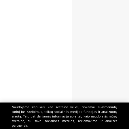
Naudojame slapukus, kad svetainė veiktų tinkamai, suasmenintų
turinį bei skelbimus, teiktų socialinės medijos funkcijas ir analizuotų
srautą. Taip pat dalijamės informacija apie tai, kaip naudojatės mūsų
svetaine, su savo socialinės medijos, reklamavimo ir analizės
partneriais.