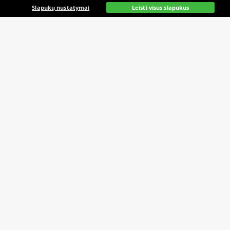
Pagrindinis
Gyvai
Paieška
Mano
Kazino
Slapukų nustatymai
Leisti visus slapukus