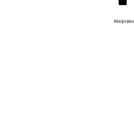
Atsiprašo